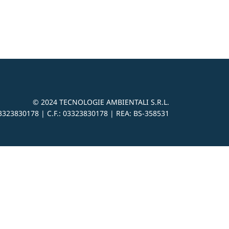
© 2024
TECNOLOGIE AMBIENTALI S.R.L.
3323830178 |
C.F.: 03323830178 | REA: BS-
358531