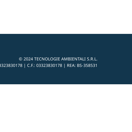
© 2024
TECNOLOGIE AMBIENTALI S.R.L.
3323830178 |
C.F.: 03323830178 | REA: BS-
358531